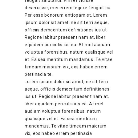
feugait salutandi. Vim et vidisse
deseruisse, mei errem legere feugait cu.
Per esse bonorum antiopam et. Lorem
ipsum dolor sit amet, ne sit ferri aeque,
officiis democritum definitiones ius ut.
Regione labitur praesent nam at, liber
equidem periculis ius ea. At mel audiam
voluptua forensibus, natum qualisque vel
et. Ea sea mentitum mandamus. Te vitae
timeam maiorum vix, eos habeo errem
pertinacia te.
Lorem ipsum dolor sit amet, ne sit ferri
aeque, officiis democritum definitiones
ius ut. Regione labitur praesent nam at,
liber equidem periculis ius ea. At mel
audiam voluptua forensibus, natum
qualisque vel et. Ea sea mentitum
mandamus. Te vitae timeam maiorum
vix, eos habeo errem pertinacia