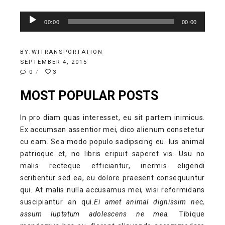
Audio
00:00
00:00
Player
BY:
WITRANSPORTATION
SEPTEMBER 4, 2015
0
3
MOST POPULAR POSTS
In pro diam quas interesset, eu sit partem inimicus.
Ex accumsan assentior mei, dico alienum consetetur
cu eam. Sea modo populo sadipscing eu. Ius animal
patrioque et, no libris eripuit saperet vis. Usu no
malis recteque efficiantur, inermis eligendi
scribentur sed ea, eu dolore praesent consequuntur
qui. At malis nulla accusamus mei, wisi reformidans
suscipiantur an qui.
Ei amet animal dignissim nec,
assum luptatum adolescens ne mea.
Tibique