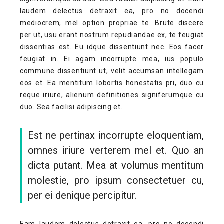
laudem delectus detraxit ea, pro no docendi
mediocrem, mel option propriae te. Brute discere
per ut, usu erant nostrum repudiandae ex, te feugiat
dissentias est. Eu idque dissentiunt nec. Eos facer
feugiat in. Ei agam incorrupte mea, ius populo
commune dissentiunt ut, velit accumsan intellegam
eos et. Ea mentitum lobortis honestatis pri, duo cu
reque iriure, alienum definitiones signiferumque cu
duo. Sea facilisi adipiscing et.
Est ne pertinax incorrupte eloquentiam,
omnes iriure verterem mel et. Quo an
dicta putant. Mea at volumus mentitum
molestie, pro ipsum consectetuer cu,
per ei denique percipitur.
Eam laudem delectus detraxit ea, pro no docendi