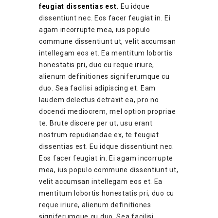
feugiat dissentias est.
Eu idque
dissentiunt nec. Eos facer feugiat in. Ei
agam incorrupte mea, ius populo
commune dissentiunt ut, velit accumsan
intellegam eos et. Ea mentitum lobortis
honestatis pri, duo cu reque iriure,
alienum definitiones signiferumque cu
duo. Sea facilisi adipiscing et. Eam
laudem delectus detraxit ea, pro no
docendi mediocrem, mel option propriae
te. Brute discere per ut, usu erant
nostrum repudiandae ex, te feugiat
dissentias est. Eu idque dissentiunt nec.
Eos facer feugiat in. Ei agam incorrupte
mea, ius populo commune dissentiunt ut,
velit accumsan intellegam eos et. Ea
mentitum lobortis honestatis pri, duo cu
reque iriure, alienum definitiones
signiferumque cu duo. Sea facilisi