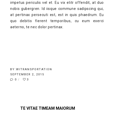
impetus periculis vel et. Eu vix elitr offendit, at duo
nobis gubergren. Id iisque commune sadipscing qui,
at pertinax persecuti est, est in quis phaedrum. Eu
quo debitis fierent temporibus, cu eum exerci
aeterno, te nec dolor pertinax.
BY:
WITRANSPORTATION
SEPTEMBER 2, 2015
0
3
HIGH QUALITY WORDPRESS
THEME
TE VITAE TIMEAM MAIORUM