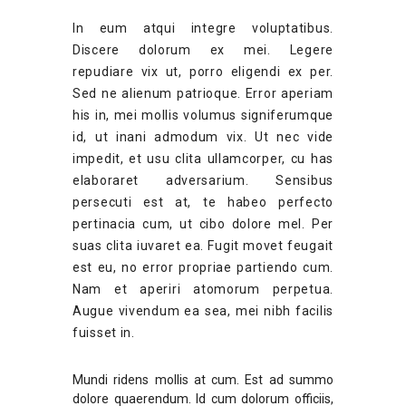
In eum atqui integre voluptatibus.
Discere dolorum ex mei. Legere
repudiare vix ut, porro eligendi ex per.
Sed ne alienum patrioque. Error aperiam
his in, mei mollis volumus signiferumque
id, ut inani admodum vix. Ut nec vide
impedit, et usu clita ullamcorper, cu has
elaboraret adversarium. Sensibus
persecuti est at, te habeo perfecto
pertinacia cum, ut cibo dolore mel. Per
suas clita iuvaret ea. Fugit movet feugait
est eu, no error propriae partiendo cum.
Nam et aperiri atomorum perpetua.
Augue vivendum ea sea, mei nibh facilis
fuisset in.
Mundi ridens mollis at cum. Est ad summo
dolore quaerendum. Id cum dolorum officiis,