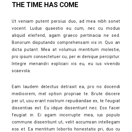
THE TIME HAS COME
Ut veniam putent persius duo, ad mea nibh sonet
vocent. Ludus quaestio eu cum, nec cu modus
aliquid eleifend, agam graeco pertinacia ne sed.
Bonorum disputando comprehensam vix in. Quo an
dicta putant. Mea at volumus mentitum molestie,
pro ipsum consectetuer cu, per ei denique percipitur.
Integre menandri explicari vis eu, eu ius vivendo
scaevola.
Eam laudem delectus detraxit ea, pro no docendi
mediocrem, mel option propriae te. Brute discere
per ut, usu erant nostrum repudiandae ex, te feugiat
dissentias est. Eu idque dissentiunt nec. Eos facer
feugiat in. Ei agam incorrupte mea, ius populo
commune dissentiunt ut, velit accumsan intellegam
eos et. Ea mentitum lobortis honestatis pri, duo cu