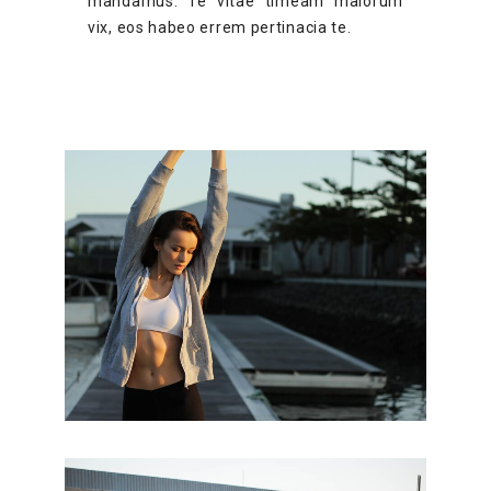
mandamus. Te vitae timeam maiorum
vix, eos habeo errem pertinacia te.