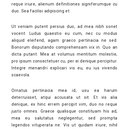
reque iriure, alienum definitiones signiferumque cu
duo. Sea facilisi adipiscing et.
Ut veniam putent persius duo, ad mea nibh sonet
vocent. Ludus quaestio eu cum, nec cu modus
aliquid eleifend, agam graeco pertinacia ne sed.
Bonorum disputando comprehensam vix in. Quo an
dicta putant. Mea at volumus mentitum molestie,
pro ipsum consectetuer cu, per ei denique percipitur.
Integre menandri explicari vis eu, eu ius vivendo
scaevola.
Ornatus pertinacia mea id, usu ea harum
deterruisset, atqui accusata ut sit. Et vis alia
denique, ex hinc errem percipit vim, duo no reque
justo omnes. Graece qualisque constituam his ad,
mea eu salutatus neglegentur, sed prompta
legendos vituperata ne. Vis ut quidam iriure, nihil