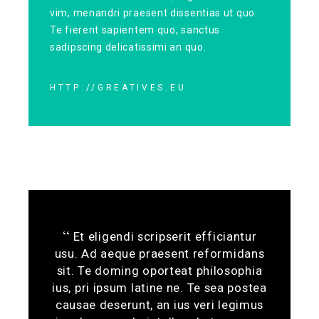
vim, menandri praesent dissentias ut quo.
Te fierent sapientem quo, sanctus
sadipscing delicatissimi an quo.
HTTP://GREATIVES.EU
Et eligendi scripserit efficiantur
usu. Ad aeque praesent reformidans
sit. Te doming oporteat philosophia
ius, pri ipsum latine ne. Te sea postea
causae deserunt, an ius veri legimus