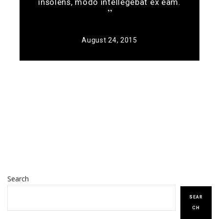
insolens, modo intellegebat ex eam.
August 24, 2015
Search
SEAR
CH